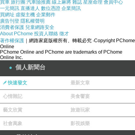
買車
旅行團
汽車險推薦
線上麻將
雜誌
星座命理
會員中心
一元簡訊
直播達人
數位憑證
企業簡訊
買網址
虛擬主機
企業郵件
廣告刊登
隱私權聲明
消費者保護
兒童網路安全
About PChome
投資人聯絡
徵才
著作權保護
｜網路家庭版權所有、轉載必究
‧Copyright PChome
Online
PChome Online and PChome are trademarks of PChome
Online Inc.
個人新聞台
快速發文
最新文章
心情雜記
美食饗宴
藝文欣賞
旅遊玩家
社會萬象
影視娛樂