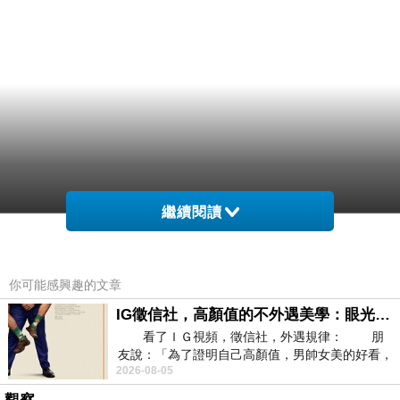
繼續閱讀
你可能感興趣的文章
IG徵信社，高顏值的不外遇美學：眼光太高也是一種防禦，為了證明我長得好看，我決定一輩子不外遇！
看了ＩＧ視頻，徵信社，外遇規律： 朋
友說：「為了證明自己高顏值，男帥女美的好看，
2026-08-05
且眼光高，我決定一輩子不外遇。」