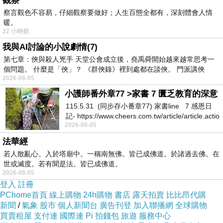
觀察
察言觀色不容易，仔細觀察要做好；人生百態全都有，深刻體會人情
暖。
22 小時前
我與AI討論的小說劇情(7)
第七章：俠與殺人兇手 天堂公會成立後，堯禹舜開始越來越常思考一
個問題。 什麼是「俠」？ 《群俠錄》裡到處都在談俠。 門派講俠
2026-08-05
小護師番外章77 >家書 7 匱乏教育的深意
115.5.31 (同步存小番章77) 家書line 7 感恩日
記- https://www.cheers.com.tw/article/article.actio
2026-08-05
法華經
若人散亂心。入於塔廟中。一稱南無佛。皆已成佛道。於諸過去佛。在
世或滅度。若有聞是法。皆已成佛道。
2026-08-05
登入
註冊
PChome首頁
線上購物
24h購物
書店
露天拍賣
比比昂代購
新聞
/
氣象
股市
個人新聞台
廣告刊登
加入聯播網
全球購物
買賣租屋
支付連
國際連
Pi 拍錢包
旅遊
服務中心