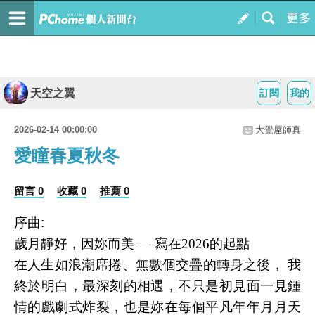
天空之翼
訂閱
我的
2026-02-14 00:00:00
大覺屋師真
愛瞳春夏秋冬
留言 0
收藏 0
推薦 0
序曲:
歲月靜好，因妳而美 — 寫在2026的起點
在人生如浪潮席捲、無數個交疊的轉身之後， 我
終於明白，最深刻的相遇，不只是初見面一見鍾
情的戲劇式炸裂，也是妳在每個平凡年年月月天