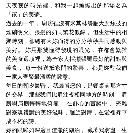
天夜夜的時光裡，和我一起編織出的那場名為
「家」的美夢。
過去的一年， 廚房裡沒有米其林餐廳大廚炫技的
煙硝明火、張揚的如同繁花似錦， 但生活中的相
聚時刻，卻總有因妳而得的分分秒秒共同感動與
美好。 妳用那雙懂得發現的眼光， 在都會繁雜
的美食選項裡，為全家人採擷張羅最好的甜點與
美食， 每一份送抵家門的驚喜， 都是妳對我們
一家人齊聚最溫柔的致意。
每日的朝夕晨昏， 我最眷戀的，是餐桌前那方寸
的交界，那些我們比肩注視相同地方的時刻。 肩
膀與肩膀輕輕地倚靠， 在舒心的言談中， 夾雜
對靈魂禮讚的美好滋味，迴旋對舞，在愛裡昇華
成不朽的詩。
妳的眼眸如深邃且澄澈的湖泊， 藏著我窮盡一生