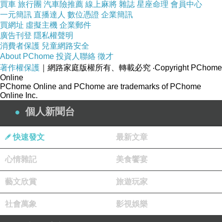
買車
旅行團
汽車險推薦
線上麻將
雜誌
星座命理
會員中心
律動。
一元簡訊
直播達人
數位憑證
企業簡訊
買網址
虛擬主機
企業郵件
趁妳熟睡，緊緊地將妳擁入懷中， 不願驚擾妳，
廣告刊登
隱私權聲明
彷彿擁抱住了整片星空的靜謐，
只想在寒夜溫暖
消費者保護
兒童網路安全
中，感受妳依舊窈窕動人的曲線， 在妳的體溫
About PChome
投資人聯絡
徵才
著作權保護
｜網路家庭版權所有、轉載必究
‧Copyright PChome
裡，我尋回了少年時那場最安穩的夢。
Online
在這2026年的起始，我虔誠地祈求：
PChome Online and PChome are trademarks of PChome
Online Inc.
願時光能走得慢一些，讓我們有更多能憶起說起
個人新聞台
的美好晨昏，陪孩子慢慢長大；
也願歲月能待妳溫柔，讓我們能一直這樣緊緊牽
快速發文
最新文章
繫，
心情雜記
美食饗宴
即便在多年以後，當青鳥離巢、繁花落盡， 我們
依然能在這份深刻的愛裡，擁有彼此、比翼扶
藝文欣賞
旅遊玩家
持，
社會萬象
影視娛樂
就算那刻已直到生命的終點，我們依然能牽著
手， 帶著笑，在生死的彼岸，深情相擁。