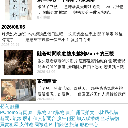
間，妳安靜地佈局， 理財的智慧巧思 ，帶給我
來到了立秋 ， 意味著夏天即將過去 ， 秋 ，揪也
， 物於此而揪歛 ， 與格友分享此立秋聯。
們一家的生活能細水長流， 餘慶豐饒，歲月無
8 小時前
憂。
2026/08/06
妳相夫教子，如溫潤春雨， 兒子邁問的成長，是
昨天沒有加班 本來想說些個日誌吧！ 洗完澡坐在床上 開了筆電 然後
停電了！！ 崽崽當下直接一個三小？ 就脫口而出
妳最引以為傲的作品。 無論是學業上的卓越，還
2026-08-06
是那份對美學創意的靈敏， 每一處生輝的學習履
隨著時間演進越來越難Match的三觀
歷細節， 都是妳在無數個午後，用全心澆灌出的
很久沒看葳老闆的影片 這部還蠻推薦的 但 我發現
生命之花。
隨著時間的推進 強調個人自由不忍耐 想要找三觀
2026-08-06
接近的不要說對象 連朋友都超
我妻，始終依舊如此美麗， 如同上帝的祝福，及
東灣踏青
我們永不凋謝的初心， 美麗的、優雅著，在時光
「了兒」的賞花閣。回秋天。 那些毛毛蟲還有禮
的長河裡閃爍。
遇通道呢，如遇到。一個園區的工作人員撿給我們
2026-08-06
細賞。
而我的愛，卻總如藏在柴米油鹽裡的默默守候，
登入
註冊
是在每個風雨來去的一起吃飯，
在每個寒冷的清
PChome首頁
線上購物
24h購物
書店
露天拍賣
比比昂代購
晨與疲憊的夜晚， 用心為妳撐起的天。
新聞
/
氣象
股市
個人新聞台
廣告刊登
加入聯播網
全球購物
買賣租屋
支付連
國際連
Pi 拍錢包
旅遊
服務中心
夜色沉靜，星子隱沒， 呼吸在枕邊交疊成和諧的