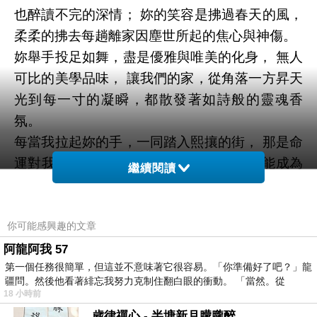
也醉讀不完的深情； 妳的笑容是拂過春天的風，
柔柔的拂去每趟離家因塵世所起的焦心與神傷。
妳舉手投足如舞，盡是優雅與唯美的化身， 無人
可比的美學品味， 讓我們的家，從角落一方昇天
光到每一寸的凝瞬，都散發著如詩般的靈魂香
氛。
每當我拉起妳的手，一同踏入熙攘的街， 那是命
運對我最慷慨的餽贈，希望每刻駐足，都能成為
繼續閱讀
永恆回憶；每處旅遊風景，都能成為邁向後代子
孫訴說父母過往的歲月砂金。
牽牽手，感受妳纖細的手指與我交錯， 那十指交
你可能感興趣的文章
扣的信任與溫度， 是結髮走過二十載春秋後，最
阿龍阿我 57
第一個任務很簡單，但這並不意味著它很容易。「你準備好了吧？」龍
堅定的誓盟。
疆問。然後他看著緋忘我努力克制住翻白眼的衝動。 「當然。從
數算從妳而來的上帝恩典，
18 小時前
妳聰穎賢慧，持家有道， 在數字與理性的經緯
歲律禪心 - 半塘新月朦朧醉